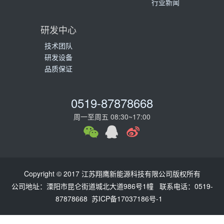
行业新闻
研发中心
技术团队
研发设备
品质保证
0519-87878668
周一至周五 08:30~17:00
Copyright © 2017 江苏翔鹰新能源科技有限公司版权所有
公司地址：溧阳市昆仑街道城北大道986号1幢 联系电话：0519-
87878668
苏ICP备17037186号-1