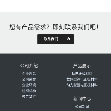
您有产品需求？即刻联系我们吧！
联系我们
公司介绍
产品展示
企业理念
钠电正极材料
公司荣誉
数码型锂电正极材料
企业环境
动力型锂电正极材料
组织机构
领导致辞
新闻中心
公司新闻